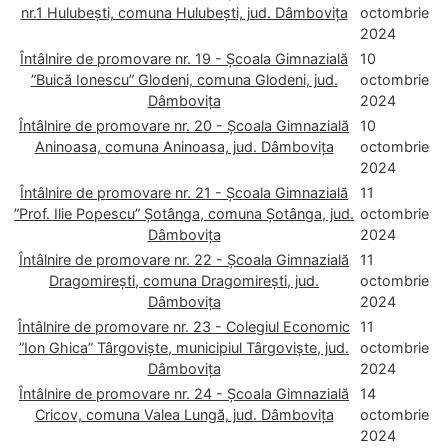
nr.1 Hulubești, comuna Hulubești, jud. Dâmbovița
octombrie
2024
Întâlnire de promovare nr. 19 - Școala Gimnazială
10
”Buică Ionescu” Glodeni, comuna Glodeni, jud.
octombrie
Dâmbovița
2024
Întâlnire de promovare nr. 20 - Școala Gimnazială
10
Aninoasa, comuna Aninoasa, jud. Dâmbovița
octombrie
2024
Întâlnire de promovare nr. 21 - Școala Gimnazială
11
”Prof. Ilie Popescu” Șotânga, comuna Șotânga, jud.
octombrie
Dâmbovița
2024
Întâlnire de promovare nr. 22 - Școala Gimnazială
11
Dragomirești, comuna Dragomirești, jud.
octombrie
Dâmbovița
2024
Întâlnire de promovare nr. 23 - Colegiul Economic
11
”Ion Ghica” Târgoviște, municipiul Târgoviște, jud.
octombrie
Dâmbovița
2024
Întâlnire de promovare nr. 24 - Școala Gimnazială
14
Cricov, comuna Valea Lungă, jud. Dâmbovița
octombrie
2024