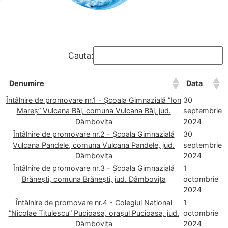
Cauta:
Denumire
Data
Întâlnire de promovare nr.1 - Școala Gimnazială ”Ion
30
Mareș” Vulcana Băi, comuna Vulcana Băi, jud.
septembrie
Dâmbovița
2024
Întâlnire de promovare nr.2 - Școala Gimnazială
30
Vulcana Pandele, comuna Vulcana Pandele, jud.
septembrie
Dâmbovița
2024
Întâlnire de promovare nr.3 - Școala Gimnazială
1
Brănești, comuna Brănești, jud. Dâmbovița
octombrie
2024
Întâlnire de promovare nr.4 - Colegiul Național
1
”Nicolae Titulescu” Pucioasa, orașul Pucioasa, jud.
octombrie
Dâmbovița
2024