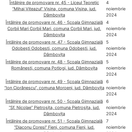
Întâlnire de promovare nr. 45 - Liceul Teoretic
4
”Mihai Viteazul” Vișina, comuna Vișina, jud.
noiembrie
Dâmbovița
2024
Întâlnire de promovare nr. 46 - Școala Gimnazială
4
Corbii Mari Corbii Mari, comuna Corbii Mari, jud.
noiembrie
Dâmbovița
2024
Întâlnire de promovare nr. 47 - Școala Gimnazială
5
Odobești Odobesti, comuna Odobești, jud.
noiembrie
Dâmbovița
2024
Întâlnire de promovare nr. 48 - Școala Gimnazială
5
Românești, comuna Potlogi, jud. Dâmbovița
noiembrie
2024
Întâlnire de promovare nr. 49 - Școala Gimnazială
6
”Ion Ciorănescu”, comuna Moroeni, jud. Dâmbovița
noiembrie
2024
Întâlnire de promovare nr. 50 - Școala Gimnazială
6
”Sf. Nicolae” Pietroșița, comuna Pietroșița, jud.
noiembrie
Dâmbovița
2024
Întâlnire de promovare nr. 51 - Școala Gimnazială
7
”Diaconu Coresi” Fieni, comuna Fieni, jud.
noiembrie