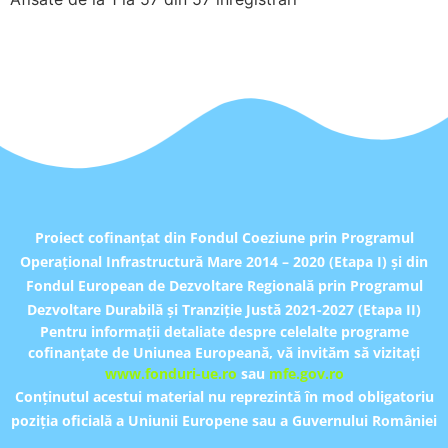
Proiect cofinanţat din Fondul Coeziune prin Programul
Operațional Infrastructură Mare 2014 – 2020 (Etapa I) și din
Fondul European de Dezvoltare Regională prin Programul
Dezvoltare Durabilă și Tranziție Justă 2021-2027 (Etapa II)
Pentru informaţii detaliate despre celelalte programe
cofinanțate de Uniunea Europeană, vă invităm să vizitaţi
www.fonduri-ue.ro
sau
mfe.gov.ro
Conţinutul acestui material nu reprezintă în mod obligatoriu
poziţia oficială a Uniunii Europene sau a Guvernului României