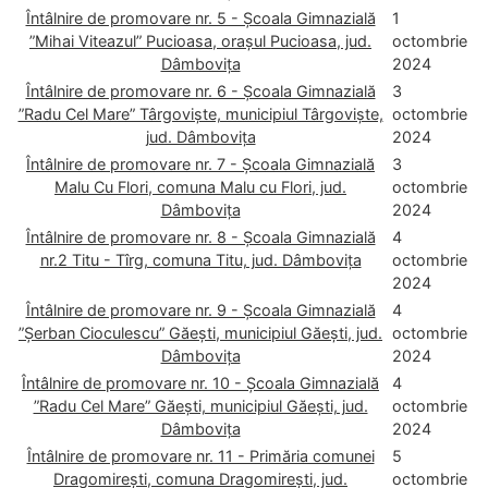
Întâlnire de promovare nr. 5 - Școala Gimnazială
1
”Mihai Viteazul” Pucioasa, orașul Pucioasa, jud.
octombrie
Dâmbovița
2024
Întâlnire de promovare nr. 6 - Școala Gimnazială
3
”Radu Cel Mare” Târgoviște, municipiul Târgoviște,
octombrie
jud. Dâmbovița
2024
Întâlnire de promovare nr. 7 - Școala Gimnazială
3
Malu Cu Flori, comuna Malu cu Flori, jud.
octombrie
Dâmbovița
2024
Întâlnire de promovare nr. 8 - Școala Gimnazială
4
nr.2 Titu - Tîrg, comuna Titu, jud. Dâmbovița
octombrie
2024
Întâlnire de promovare nr. 9 - Școala Gimnazială
4
”Șerban Cioculescu” Găești, municipiul Găești, jud.
octombrie
Dâmbovița
2024
Întâlnire de promovare nr. 10 - Școala Gimnazială
4
”Radu Cel Mare” Găești, municipiul Găești, jud.
octombrie
Dâmbovița
2024
Întâlnire de promovare nr. 11 - Primăria comunei
5
Dragomirești, comuna Dragomirești, jud.
octombrie