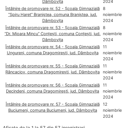
Dâmbovița
2024
Întâlnire de promovare nr. 52 - Școala Gimnazială
8
”Spiru Haret” Braniștea, comuna Braniștea, jud.
noiembrie
Dâmbovița
2024
Întâlnire de promovare nr. 53 - Școala Gimnazială
8
”Dr. Mioara Mincu” Conțești, comuna Conțești, jud.
noiembrie
Dâmbovița
2024
Întâlnire de promovare nr. 54 - Școala Gimnazială
11
Ungureni, comuna Dragomirești, jud. Dâmbovița
noiembrie
2024
Întâlnire de promovare nr. 55 - Școala Gimnazială
11
Râncaciov, comuna Dragomirești, jud. Dâmbovița
noiembrie
2024
Întâlnire de promovare nr. 56 - Școala Gimnazială
11
Decindeni, comuna Dragomirești, jud. Dâmbovița
noiembrie
2024
Întâlnire de promovare nr. 57 - Școala Gimnazială
12
Buciumeni, comuna Buciumeni, jud. Dâmbovița
noiembrie
2024
Afisate de la 1 la 57 din 57 inregistrari