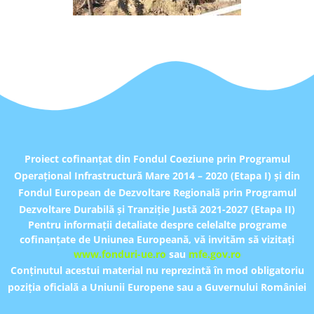
Proiect cofinanţat din Fondul Coeziune prin Programul
Operațional Infrastructură Mare 2014 – 2020 (Etapa I) și din
Fondul European de Dezvoltare Regională prin Programul
Dezvoltare Durabilă și Tranziție Justă 2021-2027 (Etapa II)
Pentru informaţii detaliate despre celelalte programe
cofinanțate de Uniunea Europeană, vă invităm să vizitaţi
www.fonduri-ue.ro
sau
mfe.gov.ro
Conţinutul acestui material nu reprezintă în mod obligatoriu
poziţia oficială a Uniunii Europene sau a Guvernului României